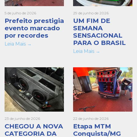
5 de julho de 2026
29 de junho de 2026
Prefeito prestigia
UM FIM DE
evento marcado
SEMANA
por recordes
SENSACIONAL
PARA O BRASIL
Leia Mais →
Leia Mais →
23 de junho de 2026
22 de junho de 2026
CHEGOU A NOVA
Etapa MTM
CATEGORIA DA
Conquista/MG