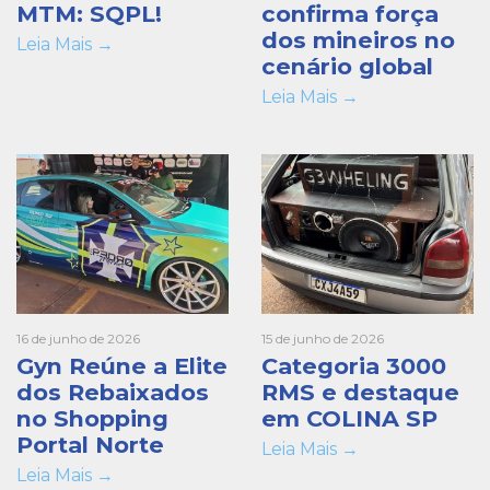
MTM: SQPL!
confirma força
dos mineiros no
Leia Mais →
cenário global
Leia Mais →
16 de junho de 2026
15 de junho de 2026
Gyn Reúne a Elite
Categoria 3000
dos Rebaixados
RMS e destaque
no Shopping
em COLINA SP
Portal Norte
Leia Mais →
Leia Mais →