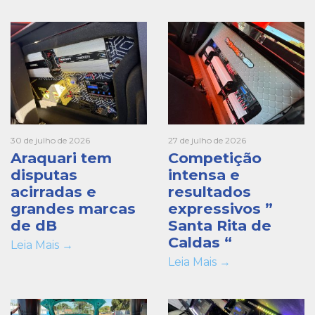
30 de julho de 2026
27 de julho de 2026
Araquari tem
Competição
disputas
intensa e
acirradas e
resultados
grandes marcas
expressivos ”
de dB
Santa Rita de
Caldas “
Leia Mais →
Leia Mais →