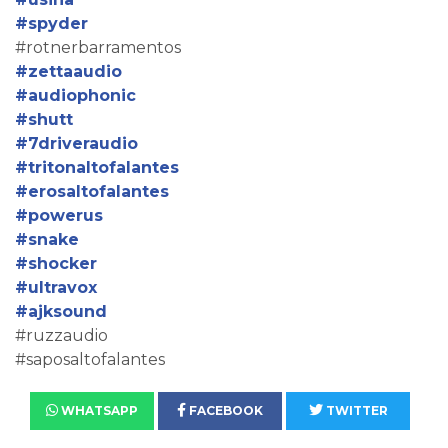
#spyder
#rotnerbarramentos
#zettaaudio
#audiophonic
#shutt
#7driveraudio
#tritonaltofalantes
#erosaltofalantes
#powerus
#snake
#shocker
#ultravox
#ajksound
#ruzzaudio
#saposaltofalantes
WHATSAPP
FACEBOOK
TWITTER