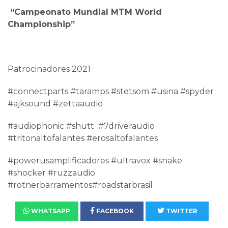
“Campeonato Mundial MTM World
Championship”
Patrocinadores 2021
#connectparts #taramps #stetsom #usina #spyder
#ajksound #zettaaudio
#audiophonic #shutt #7driveraudio
#tritonaltofalantes #erosaltofalantes
#powerusamplificadores #ultravox #snake
#shocker #ruzzaudio
#rotnerbarramentos#roadstarbrasil
WHATSAPP
FACEBOOK
TWITTER