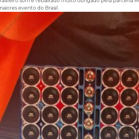
sileiro som e rebaixado muito obrigado pela parceria R
aiores evento do Brasil.