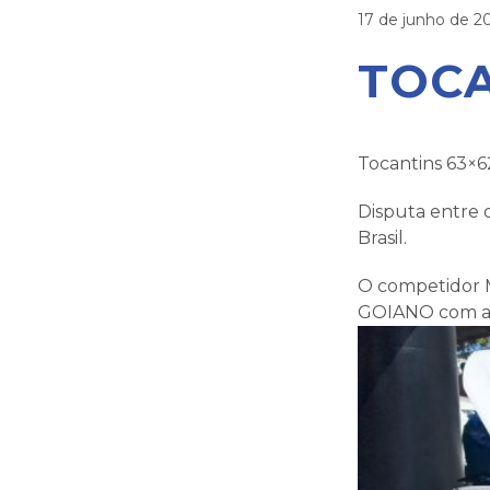
17 de junho de 2
TOCA
Tocantins 63×6
Disputa entre 
Brasil.
O competidor M
GOIANO com a m