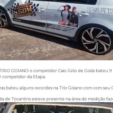
 TRIO GOIANO o competidor Caio Júlio de Goiás bateu 9
 competidor da Etapa.
as bateu alguns recordes na Trio Goiano com com seu G
 de Tocantins esteve presente na área de medição faz