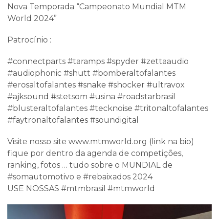
Nova Temporada “Campeonato Mundial MTM
World 2024”
Patrocínio :
#connectparts #taramps #spyder #zettaaudio
#audiophonic #shutt #bomberaltofalantes
#erosaltofalantes #snake #shocker #ultravox
#ajksound #stetsom #usina #roadstarbrasil
#blusteraltofalantes #tecknoise #tritonaltofalantes
#faytronaltofalantes #soundigital
Visite nosso site www.mtmworld.org (link na bio)
fique por dentro da agenda de competições,
ranking, fotos … tudo sobre o MUNDIAL de
#somautomotivo e #rebaixados 2024
USE NOSSAS #mtmbrasil #mtmworld