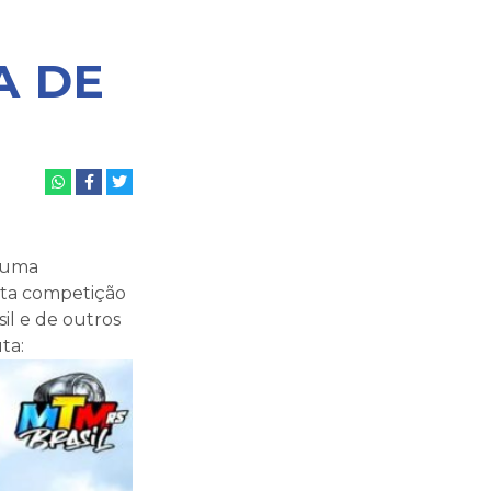
A DE
e uma
ta competição
il e de outros
ta: