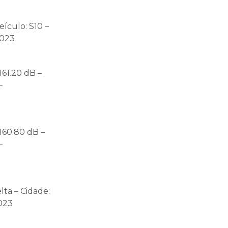
ículo: S10 –
2023
161.20 dB –
–
160.80 dB –
–
lta – Cidade:
2023