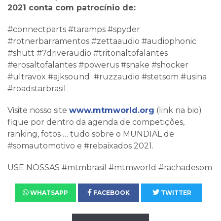
2021 conta com patrocínio de:
#connectparts #taramps #spyder
#rotnerbarramentos #zettaaudio #audiophonic
#shutt #7driveraudio #tritonaltofalantes
#erosaltofalantes #powerus #snake #shocker
#ultravox #ajksound #ruzzaudio #stetsom #usina
#roadstarbrasil
Visite nosso site
www.mtmworld.org
(link na bio)
fique por dentro da agenda de competições,
ranking, fotos … tudo sobre o MUNDIAL de
#somautomotivo e #rebaixados 2021.
USE NOSSAS #mtmbrasil #mtmworld #rachadesom
WHATSAPP
FACEBOOK
TWITTER