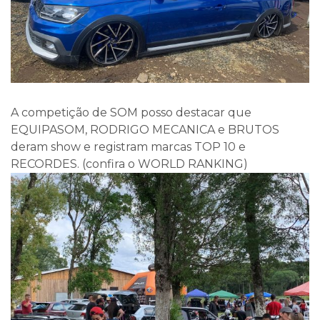
A competição de SOM posso destacar que
EQUIPASOM, RODRIGO MECANICA e BRUTOS
deram show e registram marcas TOP 10 e
RECORDES. (confira o WORLD RANKING)