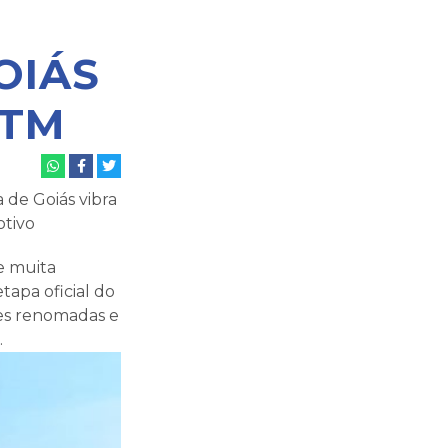
OIÁS
MTM
de Goiás vibra
tivo
e muita
apa oficial do
es renomadas e
.