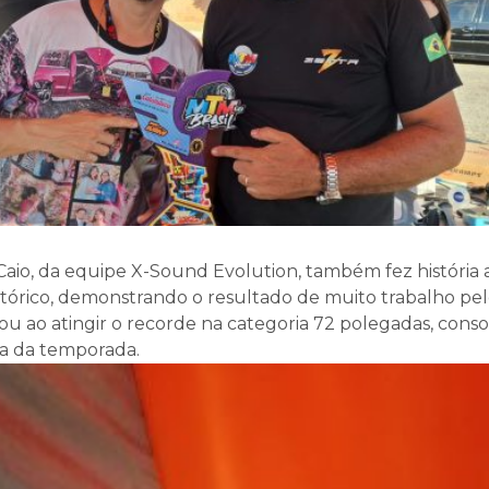
aio, da equipe X-Sound Evolution, também fez história 
tórico, demonstrando o resultado de muito trabalho pel
ou ao atingir o recorde na categoria 72 polegadas, cons
a da temporada.