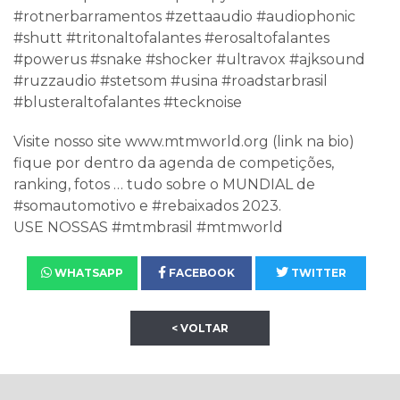
#rotnerbarramentos #zettaaudio #audiophonic
#shutt #tritonaltofalantes #erosaltofalantes
#powerus #snake #shocker #ultravox #ajksound
#ruzzaudio #stetsom #usina #roadstarbrasil
#blusteraltofalantes #tecknoise
Visite nosso site www.mtmworld.org (link na bio)
fique por dentro da agenda de competições,
ranking, fotos … tudo sobre o MUNDIAL de
#somautomotivo e #rebaixados 2023.
USE NOSSAS #mtmbrasil #mtmworld
WHATSAPP
FACEBOOK
TWITTER
< VOLTAR