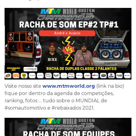
Visite nosso site
www.mtmworld.org
(link na bio)
fique por dentro da agenda de competições,
ranking, fotos … tudo sobre o MUNDIAL de
#somautomotivo e #rebaixados 2021.