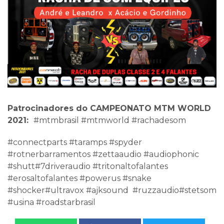
Patrocinadores do CAMPEONATO MTM WORLD
2021:
#mtmbrasil #mtmworld #rachadesom
#connectparts #taramps #spyder
#rotnerbarramentos #zettaaudio #audiophonic
#shutt#7driveraudio #tritonaltofalantes
#erosaltofalantes #powerus #snake
#shocker#ultravox #ajksound #ruzzaudio#stetsom
#usina #roadstarbrasil