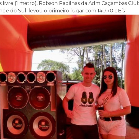
ias livre (1 metro), Robson Padilhas da Adm Caçambas Clu
nde do Sul, levou o primeiro lugar com 140.70 dB’s.