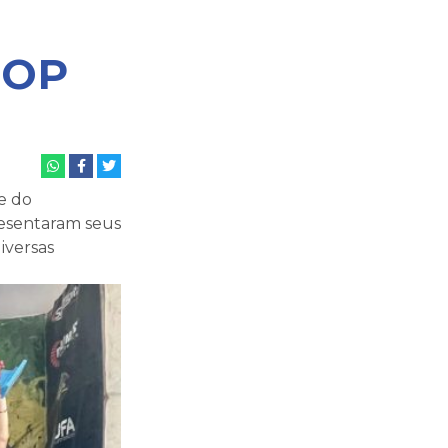
TOP
e do
sentaram seus
iversas