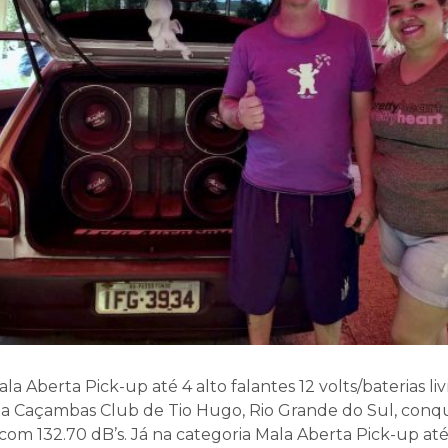
la Aberta Pick-up até 4 alto falantes 12 volts/baterias liv
a Caçambas Club de Tio Hugo, Rio Grande do Sul, conqu
com 132.70 dB’s. Já na categoria Mala Aberta Pick-up até