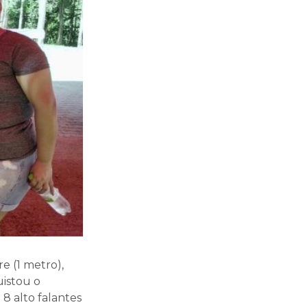
re (1 metro),
istou o
 8 alto falantes