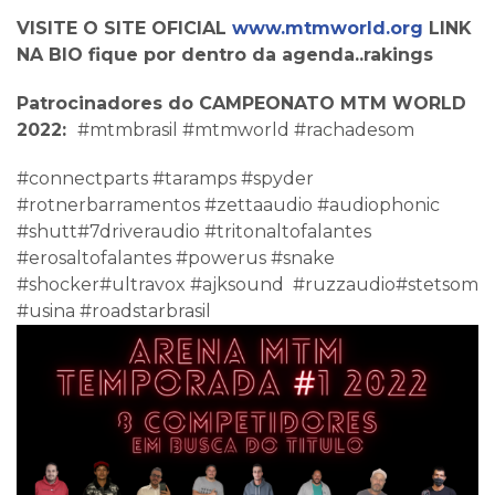
VISITE O SITE OFICIAL
www.mtmworld.org
LINK
NA BIO fique por dentro da agenda..rakings
Patrocinadores do CAMPEONATO MTM WORLD
2022:
#mtmbrasil #mtmworld #rachadesom
#connectparts #taramps #spyder
#rotnerbarramentos #zettaaudio #audiophonic
#shutt#7driveraudio #tritonaltofalantes
#erosaltofalantes #powerus #snake
#shocker#ultravox #ajksound #ruzzaudio#stetsom
#usina #roadstarbrasil