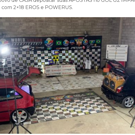
 o povo de CASA depositar suas APOSTAS no GOL G2 IM
o com 2×18 EROS e POWERUS.