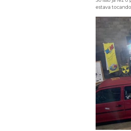
Só isso já fez
estava tocand