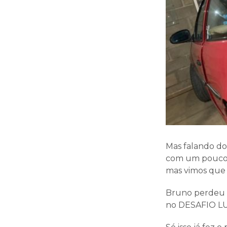
Mas falando d
com um pouco 
mas vimos que i
Bruno perdeu n
no DESAFIO LUC