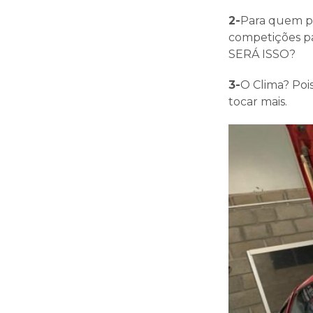
2-
Para quem pr
competições pa
SERÁ ISSO?
3-
O Clima? Pois
tocar mais.