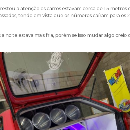
estou a atenção os carros estavam cerca de 1.5 metros d
ssadas, tendo em vista que os números caíram para os 
 a noite estava mais fria, porém se isso mudar algo creio