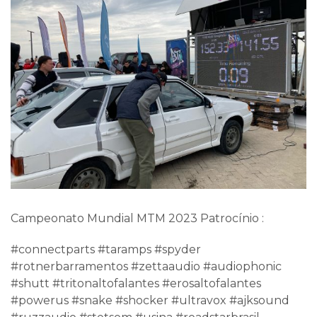
Campeonato Mundial MTM 2023 Patrocínio :
#connectparts #taramps #spyder
#rotnerbarramentos #zettaaudio #audiophonic
#shutt #tritonaltofalantes #erosaltofalantes
#powerus #snake #shocker #ultravox #ajksound