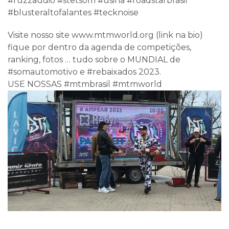
#ruzzaudio #stetsom #usina #roadstarbrasil
#blusteraltofalantes #tecknoise
Visite nosso site www.mtmworld.org (link na bio)
fique por dentro da agenda de competições,
ranking, fotos … tudo sobre o MUNDIAL de
#somautomotivo e #rebaixados 2023.
USE NOSSAS #mtmbrasil #mtmworld