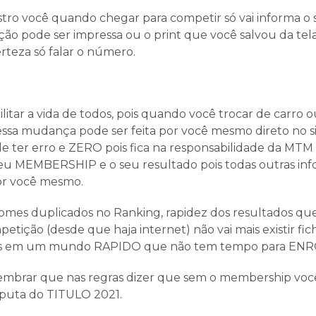
tro você quando chegar para competir só vai informa o
ão pode ser impressa ou o print que você salvou da tela 
rteza só falar o número.
cilitar a vida de todos, pois quando você trocar de carro 
sa mudança pode ser feita por você mesmo direto no sit
e ter erro e ZERO pois fica na responsabilidade da MTM 
u MEMBERSHIP e o seu resultado pois todas outras inf
or você mesmo.
 nomes duplicados no Ranking, rapidez dos resultados que
etição (desde que haja internet) não vai mais existir fi
mos em um mundo RAPIDO que não tem tempo para EN
embrar que nas regras dizer que sem o membership vo
sputa do TITULO 2021.