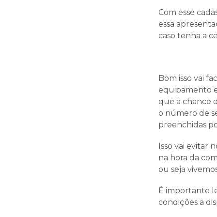
Com esse cadas
essa apresentaç
caso tenha a ce
Bom isso vai fa
equipamento es
que a chance d
o número de se
preenchidas p
Isso vai evitar
na hora da comp
ou seja vive
É importante l
condições a di