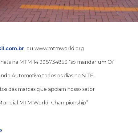
l.com.br
ou www.mtmworld.org
whats na MTM 14 998734853 “só mandar um Oi”
ndo Automotivo todos os dias no SITE.
os das marcas que apoiam nosso setor
Mundial MTM World Championship”
s