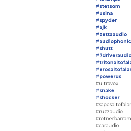
#stetsom
#usina
#spyder
#ajk
#zettaaudio
#audiophonic
#shutt
#7driveraudi
#tritonaltofal
#erosaltofala
#powerus
#ultravox
#snake
#shocker
#saposaltofala
#ruzzaudio
#rotnerbarram
#caraudio