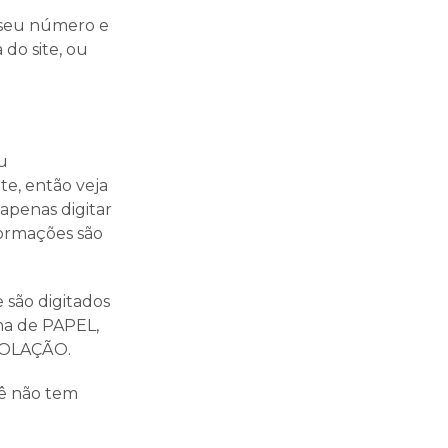
 seu número e
do site, ou
ou
e, então veja
apenas digitar
ormações são
 são digitados
cha de PAPEL,
ROLAÇÃO.
cê não tem