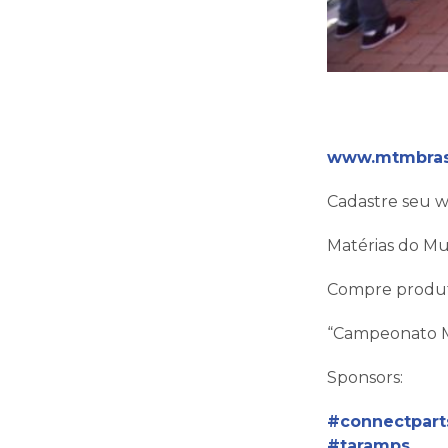
www.mtmbrasi
Cadastre seu 
Matérias do Mu
Compre produt
“Campeonato 
Sponsors:
#connectpart
#taramps