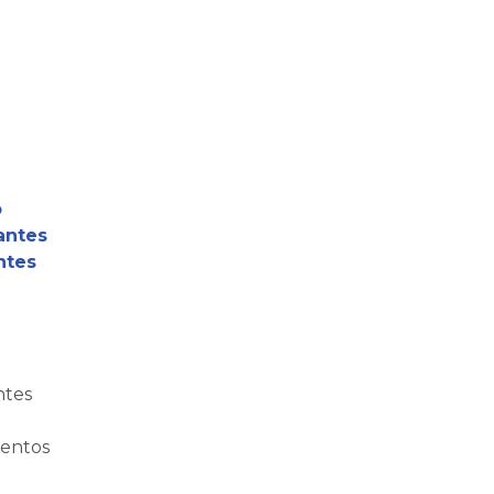
o
antes
ntes
ntes
entos