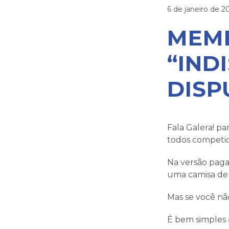
6 de janeiro de 2
MEMB
“IND
DISP
Fala Galera! pa
todos competid
Na versão paga
uma camisa de
Mas se você não
É bem simples 