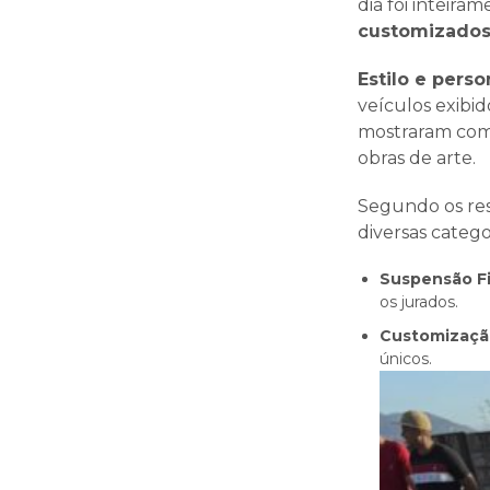
dia foi inteir
customizado
Estilo e pers
veículos exibi
mostraram como
obras de arte.
Segundo os res
diversas catego
Suspensão Fi
os jurados.
Customizaçã
únicos.