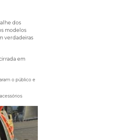
e
alhe dos
 os modelos
m verdadeiras
cirrada em
aram o público e
 acessórios