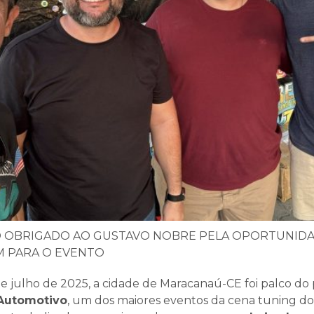
 OBRIGADO AO GUSTAVO NOBRE PELA OPORTUNIDA
M PARA O EVENTO
e julho de 2025, a cidade de Maracanaú-CE foi palco do 
Automotivo
, um dos maiores eventos da cena tuning do