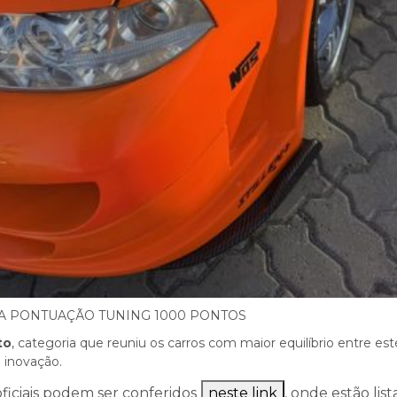
A PONTUAÇÃO TUNING 1000 PONTOS
to
, categoria que reuniu os carros com maior equilíbrio entre est
 inovação.
ficiais podem ser conferidos
neste link
, onde estão lis