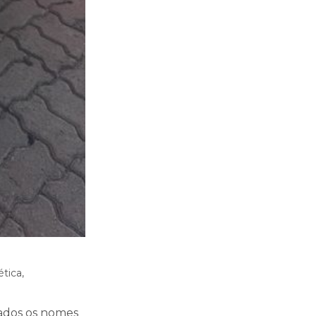
ética,
tados os nomes