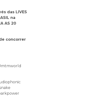
vés das LIVES
ASIL na
ÇA AS 20
 de concorrer
 #mtmworld
udiophonic
#snake
sparkpower