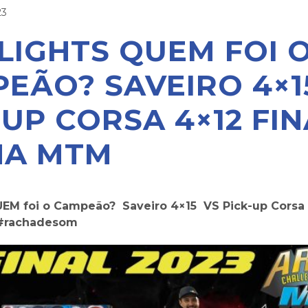
23
LIGHTS QUEM FOI 
EÃO? SAVEIRO 4×1
-UP CORSA 4×12 FI
NA MTM
UEM foi o Campeão? Saveiro 4×15 VS Pick-up Corsa
#rachadesom