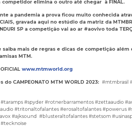
competidor elimina o outro até chegar à FINAL.
te a pandemia a prova ficou muito conhecida atra
CIAIS, gravada aqui no estúdio da matriz da MTMBR
NDURI SP a competição vai ao ar #aovivo toda TER
e saiba mais de regras e dicas de competição além
camisas MTM.
 OFICIAL
www.mtmworld.org
res do CAMPEONATO MTM WORLD 2023:
#mtmbrasil
 #taramps #spyder #rotnerbarramentos #zettaaudio #a
audio #tritonaltofalantes #erosaltofalantes #powerus 
ravox #ajksound #blusteraltofalantes #stetsom #usina
l #tecknoise