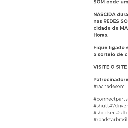
SOM onde um 
NASCIDA duran
nas REDES SO
cidade de MA
Horas.
Fique ligado 
a sorteio de 
VISITE O SITE
Patrocinado
#rachadesom
#connectparts
#shutt#7driver
#shocker #ult
#roadstarbrasi