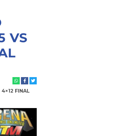
O
5 VS
NAL
 4×12 FINAL