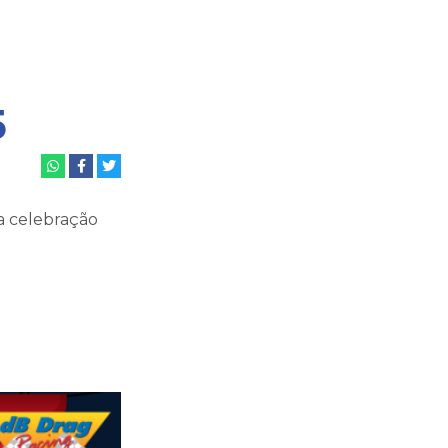
5
a celebração