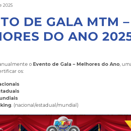
e 2025
TO DE GALA MTM –
ORES DO ANO 202
 anualmente o
Evento de Gala – Melhores do Ano
, um
rtificar os:
cionais
taduais
undiais
nking
. (nacional/estadual/mundial)