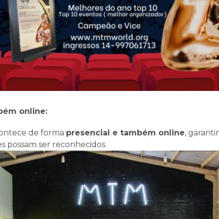
bém online:
contece de forma
presencial e também online
, garant
s possam ser reconhecidos.