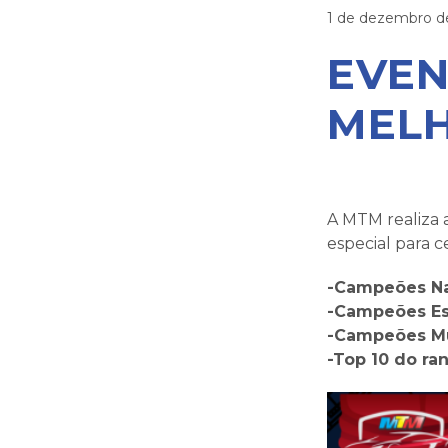
1 de dezembro d
EVEN
MELH
A MTM realiza
especial para ce
-Campeões Na
-Campeões Es
-Campeões M
-Top 10 do ra