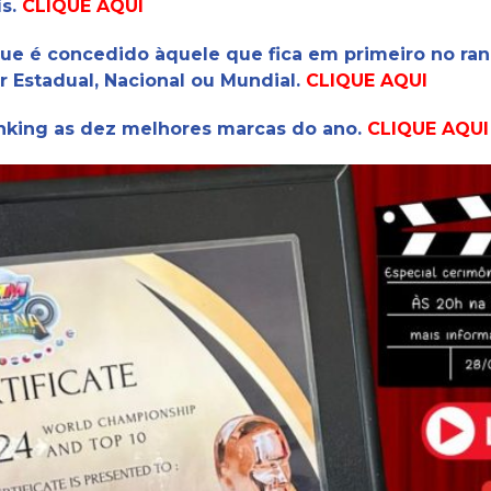
ís.
CLIQUE AQUI
que é concedido àquele que fica em primeiro no ran
r Estadual, Nacional ou Mundial.
CLIQUE AQUI
nking as dez melhores marcas do ano.
CLIQUE AQUI