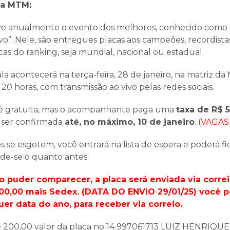
la MTM:
 anualmente o evento dos melhores, conhecido como 
o”. Nele, são entregues placas aos campeões, recordista
as do ranking, seja mundial, nacional ou estadual.
la acontecerá na terça-feira, 28 de janeiro, na matriz 
 20 horas, com transmissão ao vivo pelas redes sociais.
 é gratuita, mas o acompanhante paga uma
taxa de R$ 5
 ser confirmada
até, no máximo, 10 de janeiro
. (
VAGAS
s se esgotem, você entrará na lista de espera e poderá fic
de-se o quanto antes.
 puder comparecer, a placa será enviada via corr
00,00 mais Sedex. (DATA DO ENVIO 29/01/25) você p
er data do ano, para receber via correio.
 de 200,00 valor da placa no 14 997061713 LUIZ HENRIQ