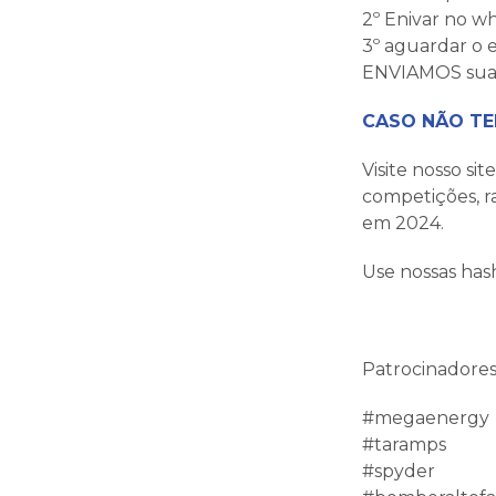
2º Enivar no w
3º aguardar o 
ENVIAMOS sua pl
CASO NÃO TE
Visite nosso s
competições, r
em 2024.
Use nossas has
Patrocinadores
#megaenergy
#taramps
#spyder