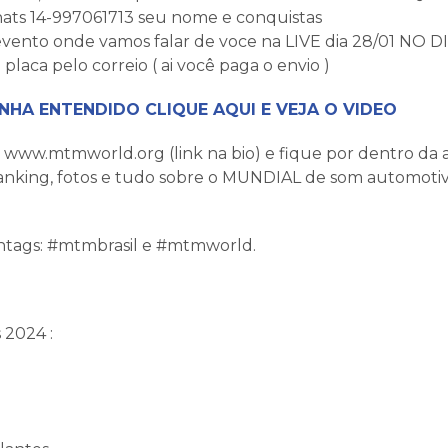
hats 14-997061713 seu nome e conquistas
evento onde vamos falar de voce na LIVE dia 28/01 NO DI
aca pelo correio ( ai você paga o envio )
NHA ENTENDIDO CLIQUE AQUI E VEJA O VIDEO
ite www.mtmworld.org (link na bio) e fique por dentro da
anking, fotos e tudo sobre o MUNDIAL de som automotiv
htags: #mtmbrasil e #mtmworld.
 2024 :