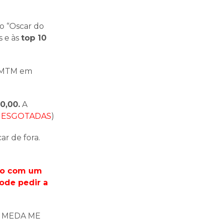
o “Oscar do
s e às
top 10
da MTM em
0,00.
A
 ESGOTADAS
)
ar de fora.
eio com um
ode pedir a
UE MEDA ME