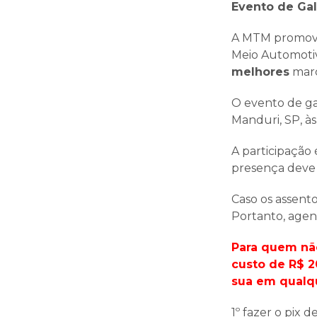
Evento de Ga
A MTM promove
Meio Automotiv
melhores
marc
O evento de ga
Manduri, SP, às
A participação
presença deve
Caso os assento
Portanto, agen
Para quem não
custo de R$ 2
sua em qualqu
1º fazer o pix