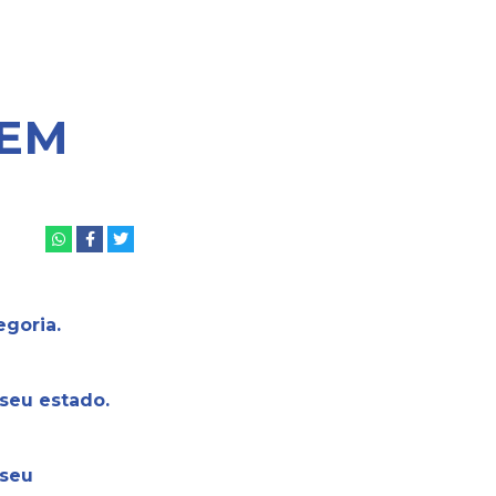
UEM
egoria.
seu estado.
 seu