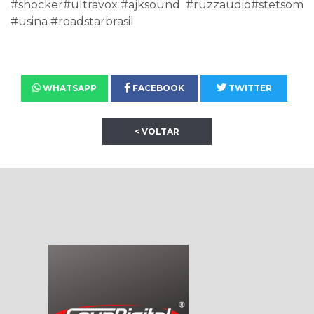
#shocker#ultravox #ajksound #ruzzaudio#stetsom
#usina #roadstarbrasil
WHATSAPP
FACEBOOK
TWITTER
< VOLTAR