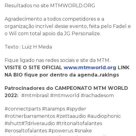
Resultados no site MTMWORLD.ORG
Agradecimento a todos competidores e a
organização incrível desse evento, feita pelo Fadel e
o Wil com total apoio da JG Personalize.
Texto : Luiz H Meda
Fique ligado nas redes sociais e site da MTM.
VISITE O SITE OFICIAL
www.mtmworld.org
LINK
NA BIO fique por dentro da agenda..rakings
Patrocinadores do CAMPEONATO MTM WORLD
2022:
#mtmbrasil #mtmworld #rachadesom
#connectparts #taramps #spyder
#rotnerbarramentos #zettaaudio #audiophonic
#shutt#7driveraudio #tritonaltofalantes
#erosaltofalantes #powerus #snake