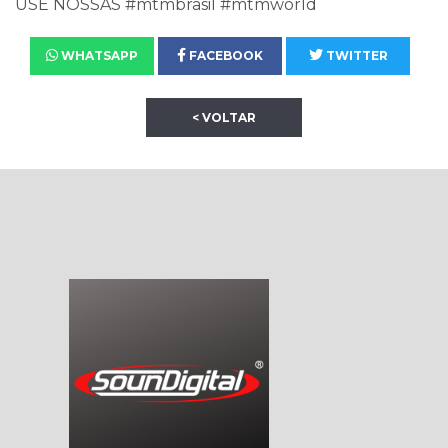
USE NOSSAS #mtmbrasil #mtmworld
WHATSAPP
FACEBOOK
TWITTER
< VOLTAR