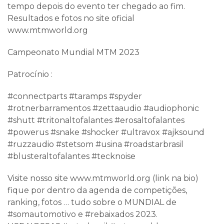
tempo depois do evento ter chegado ao fim.
Resultados e fotos no site oficial
www.mtmworld.org
Campeonato Mundial MTM 2023
Patrocínio :
#connectparts #taramps #spyder
#rotnerbarramentos #zettaaudio #audiophonic
#shutt #tritonaltofalantes #erosaltofalantes
#powerus #snake #shocker #ultravox #ajksound
#ruzzaudio #stetsom #usina #roadstarbrasil
#blusteraltofalantes #tecknoise
Visite nosso site www.mtmworld.org (link na bio)
fique por dentro da agenda de competições,
ranking, fotos … tudo sobre o MUNDIAL de
#somautomotivo e #rebaixados 2023.