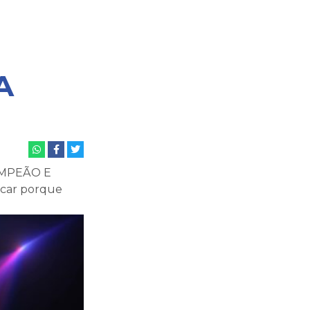
A
CAMPEÃO E
icar porque