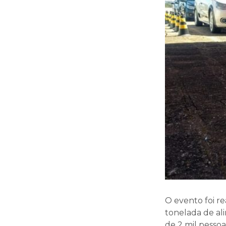
O evento foi r
tonelada de al
de 2 mil pessoa