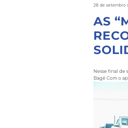
28 de setembro 
AS “
RECO
SOLI
Nesse final de
Bagé Com o apo