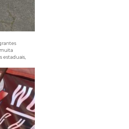
grantes
 muita
 estaduais,