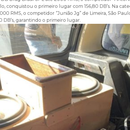
lo, conquistou o primeiro lugar com 156,80 DB’s. Na cat
5000 RMS, o competidor “Junião Jg” de Limeira, São Paul
 DB’s, garantindo o primeiro lugar.