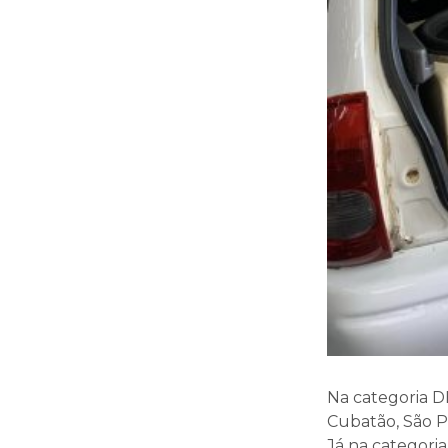
Na categoria D
Cubatão, São P
Já na categori