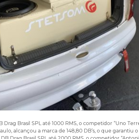
B Drag Brasil SPL até 1000 RMS, o competidor “Uno Ter
aulo, alcançou a marca de 148,80 DB’s, o que garantiu o 
a DB Drag Brasil SPL até 2000 RMS, o competidor “Antoni