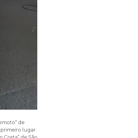
remoto” de
primeiro lugar.
o Costa” de São