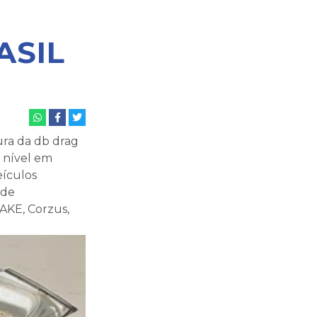
ASIL
ura da db drag
 nível em
eículos
 de
KE, Corzus,