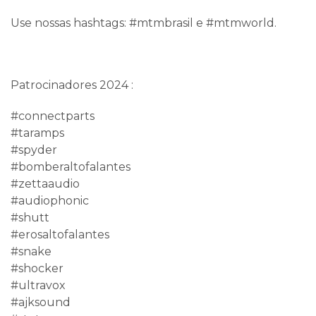
Use nossas hashtags: #mtmbrasil e #mtmworld.
Patrocinadores 2024 :
#connectparts
#taramps
#spyder
#bomberaltofalantes
#zettaaudio
#audiophonic
#shutt
#erosaltofalantes
#snake
#shocker
#ultravox
#ajksound