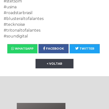
#stetsom
#usina
#roadstarbrasil
#blusteraltofalantes
#tecknoise
#tritonaltofalantes
#soundigital
WHATSAPP
FACEBOOK
TWITTER
< VOLTAR