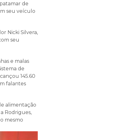
topatamar de
om seu veículo
r Nicki Silvera,
 com seu
has e malas
sistema de
alcançou 145.60
om falantes
 de alimentação
da Rodrigues,
m o mesmo