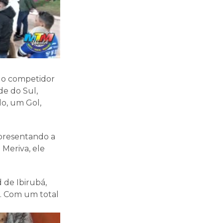
 o competidor
de do Sul,
lo, um Gol,
epresentando a
Meriva, ele
 de Ibirubá,
a. Com um total