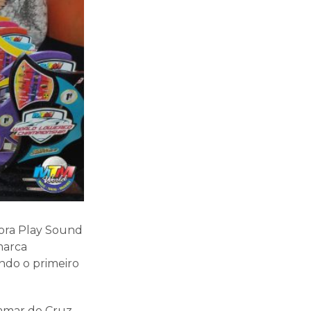
ora Play Sound
marca
indo o primeiro
tamar de Cruz