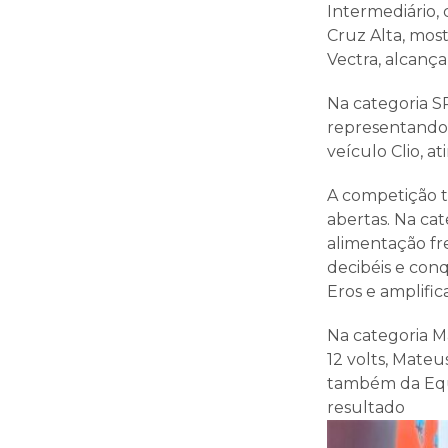
Intermediário,
Cruz Alta, mos
Vectra, alcança
Na categoria SP
representando 
veículo Clio, at
A competição t
abertas. Na cat
alimentação fre
decibéis e con
Eros e amplific
Na categoria M
12 volts, Mate
também da Equ
resultado