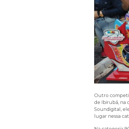
Outro competid
de Ibirubá, na 
Soundigital, e
lugar nessa cat
Na categoria 90