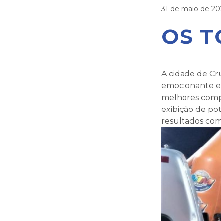
31 de maio de 20
OS T
A cidade de Cru
emocionante e
melhores comp
exibição de po
resultados com