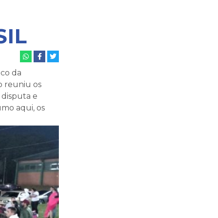
SIL
lco da
 reuniu os
disputa e
mo aqui, os