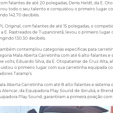
 com falantes de até 20 polegadas, Denis Heldt, da E. O
trou todo o seu talento e conquistou o primeiro lugar c
ndo 142.70 decibéis.
L Original, com falantes de até 15 polegadas, o competido
a E. Rastreados de Tupanciretã, levou o primeiro lugar
ingindo 130.30 decibéis.
ambém contemplou categorias específicas para carretin
egoria Mala Aberta Carretinha com até 6 alto-falantes e 
e volts, Eduardo Silva, da E. Otopatamar de Cruz Alta, 
quistou o primeiro lugar com sua carretinha equipada c
adores Taramp’s.
ala Aberta Carretinha com até 8 alto-falantes e sistema
us Alencar, da Equipadora Play Sound de Ibirubá, e Bren
ipadora Play Sound, garantiram a primeira posição co