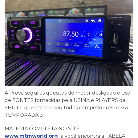
A Prova segui os quesitos de motor desligado e uso
de FONTES fornecidas pela USINA e PLAYERS da
SHUTT que patrocinou todos competidores dessa
TEMPORADA 3.
MATÉRIA COMPLETA NO SITE
www.mtmworld.org
lá você encontra a TABELA