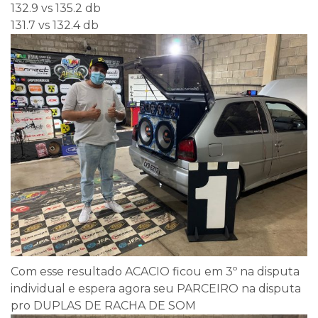
132.9 vs 135.2 db
131.7 vs 132.4 db
Com esse resultado ACACIO ficou em 3º na disputa
individual e espera agora seu PARCEIRO na disputa
pro DUPLAS DE RACHA DE SOM