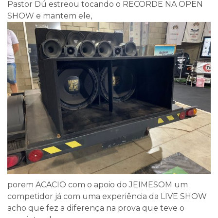
Pastor Dú estreou tocando o RECORDE NA OPEN
SHOW e mantem ele,
porem ACACIO com o apoio do JEIMESOM um
competidor já com uma experiência da LIVE SHOW
acho que fez a diferença na prova que teve o