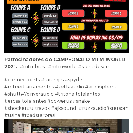
Patrocinadores do CAMPEONATO MTM WORLD
2021:
#mtmbrasil #mtmworld #rachadesom
#connectparts #taramps #spyder
#rotnerbarramentos #zettaaudio #audiophonic
#shutt#7driveraudio #tritonaltofalantes
#erosaltofalantes #powerus #snake
#shocker#ultravox #ajksound #ruzzaudio#stetsom
#usina #roadstarbrasil