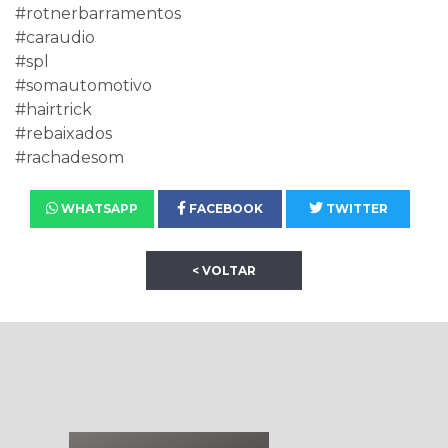
#rotnerbarramentos
#caraudio
#spl
#somautomotivo
#hairtrick
#rebaixados
#rachadesom
WHATSAPP
FACEBOOK
TWITTER
< VOLTAR