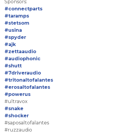
Sponsors:
#connectparts
#taramps
#stetsom
#usina
#spyder
#ajk
#zettaaudio
#audiophonic
#shutt
#7driveraudio
#tritonaltofalantes
#erosaltofalantes
#powerus
#ultravox
#snake
#shocker
#saposaltofalantes
#ruzzaudio